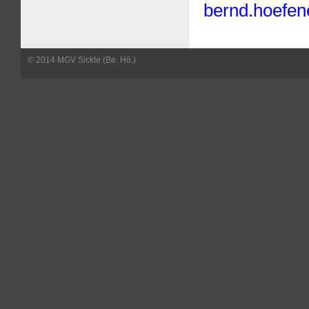
bernd.hoefen
© 2014 MGV Sickte (Be. Hö.)