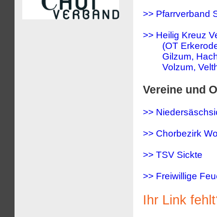
>> Pfarrverband S
>> Heilig Kreuz V
(OT Erkerode, 
Gilzum, Hachum
Volzum, Velth
Vereine und O
>> Niedersäschsi
>> Chorbezirk Wol
>> TSV Sickte
>> Freiwillige Fe
Ihr Link fehl