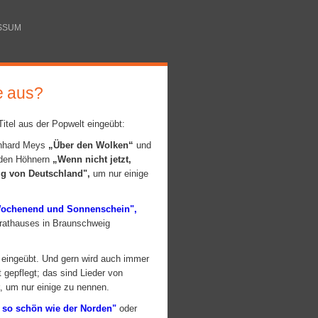
SSUM
e
aus?
Titel aus der Popwelt eingeübt:
inhard Meys
„Über den Wolken“
und
den Höhnern
„Wenn nicht jetzt,
ig von Deutschland",
um nur einige
ochenend und Sonnenschein",
trathauses in Braunschweig
 eingeübt. Und gern wird auch immer
gepflegt; das sind Lieder von
, um nur einige zu nennen.
 so schön wie der Norden"
oder