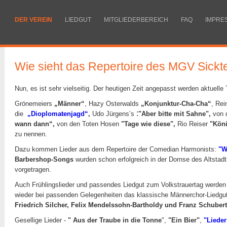
DER VEREIN
LIEDGUT
MITGLIEDERBEREICH
FAQ
IMPRE
Wie sieht das Repertoire
des MGV Sickt
Nun, es ist sehr vielseitig. Der heutigen Zeit angepasst werden aktuelle 
Grönemeiers
„Männer“
, Hazy Osterwalds
„Konjunktur-Cha-Cha“
, Re
:
die
„Dioplomatenjagd“
,
Udo Jürgens’s
"Aber bitte mit Sahne"
,
von 
wann dann“
,
von den Toten Hosen
"Tage wie diese"
,
Rio Reiser
"Kön
zu nennen.
Dazu kommen Lieder aus dem Repertoire der Comedian Harmonists:
"
W
Barbershop-Songs
wurden schon erfolgreich in der Dornse des Altstad
vorgetragen.
Auch Frühlingslieder und passendes Liedgut zum Volkstrauertag werden
wieder bei passenden Gelegenheiten das klassische Männerchor-Liedgut 
Friedrich Silcher, Felix Mendelssohn-Bartholdy und Franz Schubert
Gesellige Lieder
-
" Aus der Traube in die Tonne
",
"Ein Bier"
,
"Lieder